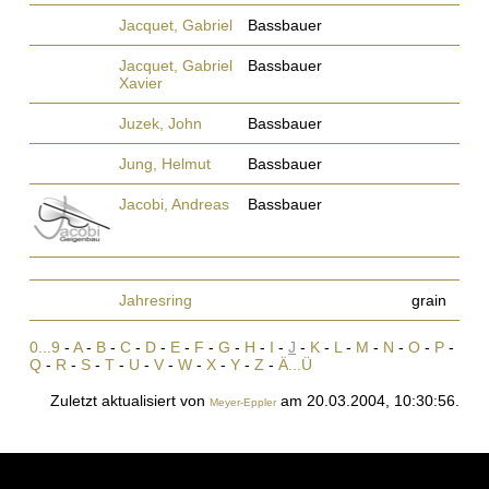
Jacquet, Gabriel
Bassbauer
Jacquet, Gabriel
Bassbauer
Xavier
Juzek, John
Bassbauer
Jung, Helmut
Bassbauer
Jacobi, Andreas
Bassbauer
Jahresring
grain
0...9
-
A
-
B
-
C
-
D
-
E
-
F
-
G
-
H
-
I
-
J
-
K
-
L
-
M
-
N
-
O
-
P
-
Q
-
R
-
S
-
T
-
U
-
V
-
W
-
X
-
Y
-
Z
-
Ä...Ü
Zuletzt aktualisiert von
am 20.03.2004, 10:30:56.
Meyer-Eppler