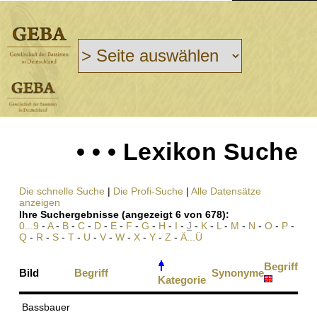
• • • Lexikon Suche
Die schnelle Suche
|
Die Profi-Suche
|
Alle Datensätze
anzeigen
Ihre Suchergebnisse (angezeigt 6 von 678):
0...9
-
A
-
B
-
C
-
D
-
E
-
F
-
G
-
H
-
I
-
J
-
K
-
L
-
M
-
N
-
O
-
P
-
Q
-
R
-
S
-
T
-
U
-
V
-
W
-
X
-
Y
-
Z
-
Ä...Ü
Begriff
Bild
Begriff
Synonyme
Kategorie
Bassbauer